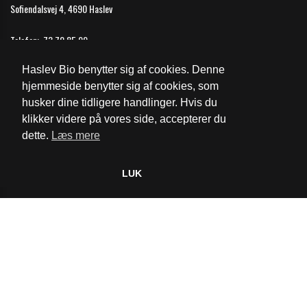
Sofiendalsvej 4, 4690 Haslev
Telefon:
73 70 85 99
Email:
haslev@biografkompagniet.dk
Haslev Bio benytter sig af cookies. Denne
Åbningstider
hjemmeside benytter sig af cookies, som
husker dine tidligere handlinger. Hvis du
Cookie- og privatlivspolitik
klikker videre på vores side, accepterer du
dette.
Læs mere
Website og billetsystem fra ebillet a/s
LUK